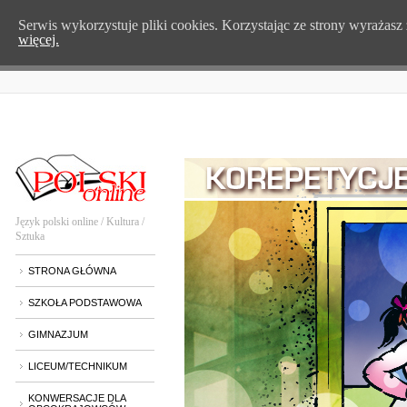
Serwis wykorzystuje pliki cookies. Korzystając ze strony wyrażas
więcej.
Język polski online / Kultura /
Sztuka
STRONA GŁÓWNA
SZKOŁA PODSTAWOWA
GIMNAZJUM
LICEUM/TECHNIKUM
KONWERSACJE DLA