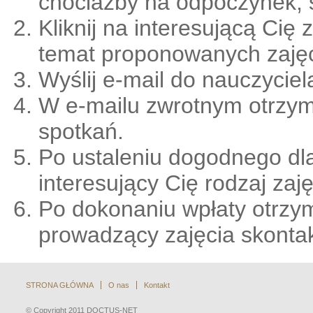
chociażby na odpoczynek, 
Kliknij na interesującą Cię
temat proponowanych zajęć
Wyślij e-mail do nauczycie
W e-mailu zwrotnym otrzy
spotkań.
Po ustaleniu dogodnego dla
interesujący Cię rodzaj zaję
Po dokonaniu wpłaty otrzym
prowadzący zajęcia skontak
STRONA GŁÓWNA
O nas
Kontakt
© Copyright 2011 DOCTUS-NET