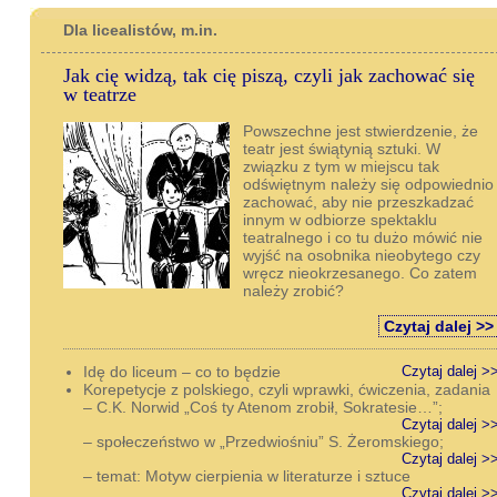
Dla licealistów, m.in.
Jak cię widzą, tak cię piszą, czyli jak zachować się
w teatrze
Powszechne jest stwierdzenie, że
teatr jest świątynią sztuki. W
związku z tym w miejscu tak
odświętnym należy się odpowiednio
zachować, aby nie przeszkadzać
innym w odbiorze spektaklu
teatralnego i co tu dużo mówić nie
wyjść na osobnika nieobytego czy
wręcz nieokrzesanego. Co zatem
należy zrobić?
Czytaj dalej >>
Idę do liceum – co to będzie
Czytaj dalej >
Korepetycje z polskiego, czyli wprawki, ćwiczenia, zadania
– C.K. Norwid „Coś ty Atenom zrobił, Sokratesie…”;
Czytaj dalej >
– społeczeństwo w „Przedwiośniu” S. Żeromskiego;
Czytaj dalej >
– temat: Motyw cierpienia w literaturze i sztuce
Czytaj dalej >