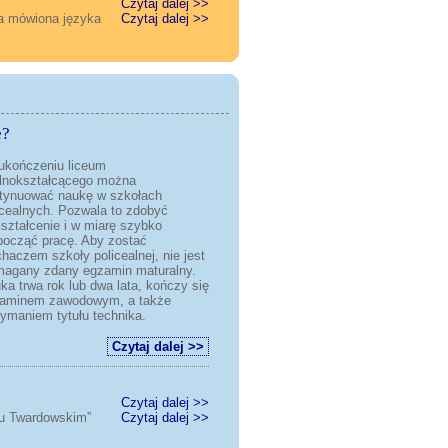
Czytaj dalej >>
a mówiona języka
Czytaj dalej >>
e?
ukończeniu liceum
lnokształcącego można
tynuować naukę w szkołach
icealnych. Pozwala to zdobyć
ształcenie i w miarę szybko
począć pracę. Aby zostać
chaczem szkoły policealnej, nie jest
agany zdany egzamin maturalny.
ka trwa rok lub dwa lata, kończy się
aminem zawodowym, a także
zymaniem tytułu technika.
Czytaj dalej >>
Czytaj dalej >>
nu Twardowskim”
Czytaj dalej >>