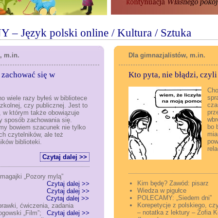
ęzyk polski online / Kultura / Sztuka
 m.in.
Dla gimnazjalistów, m.in.
ak zachować się w
Kto pyta, nie błądzi, czy
Cho
spr
o wiele razy byłeś w bibliotece
cza
zkolnej, czy publicznej. Jest to
prz
, w którym także obowiązuje
wbr
y sposób zachowania się.
bo 
y bowiem szacunek nie tylko
mia
ch czytelników, ale też
pow
ków biblioteki.
rel
Czytaj dalej >>
omagajki „Pozory mylą”
Kim będę? Zawód: pisarz
Czytaj dalej >>
Wiedza w pigułce
Czytaj dalej >>
POLECAMY: „S
rzogród”
Czytaj dalej >>
Korepetycje z polskiego, czy
prawki, ćwiczenia, zadania
– notatka z lektury – Zofia
gowski „Film”;
Czytaj dalej >>