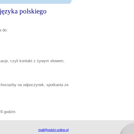
 języka polskiego
a do:
sacje, czyli kontakt z żywym słowem,
 chociażby na odpoczynek, spotkania ze
24 godzin.
mail@polski-online.pl