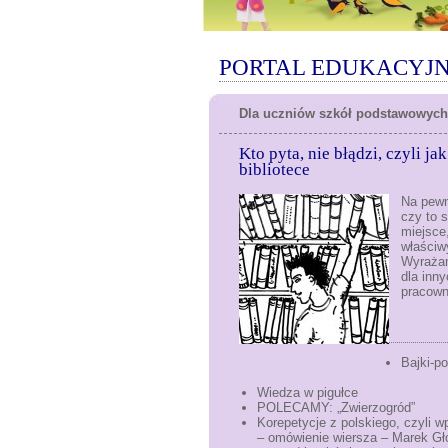
PORTAL EDUKACYJNY – J
Dla uczniów szkół podstawowych,
Kto pyta, nie błądzi, czyli j
bibliotece
Na pewn
czy to s
miejsce
właściw
Wyrażam
dla inny
pracowni
Bajki-p
Wiedza w pigułce
POLECAMY: „Zwie
Korepetycje z polskiego, czyli w
– omówienie wiersza – Marek Gło