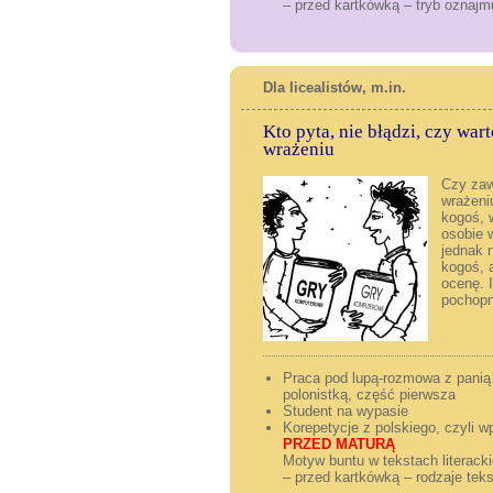
– przed kartkówką – tryb oznaj
Dla licealistów, m.in.
Kto pyta, nie błądzi, czy wa
wrażeniu
Czy zaw
wrażeni
kogoś, 
osobie 
jednak 
kogoś, 
ocenę. 
pochopn
Praca pod lupą-rozmowa z panią
polonistką, część pierwsza
Student na w
Korepetycje z polskiego, czyli w
PRZED MATURĄ
Motyw buntu w tekstach literack
– przed kartkówką – rodzaje teks