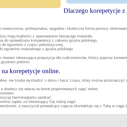
Dlaczego korepetycje z
 to nowoczesna, profesjonalna, wygodna i skuteczna forma pomocy skierowan
órzy mają trudności z opanowaniem bieżącego materiału,
ię do sprawdzianu kompetencji z zakresu języka polskiego,
ę do egzaminu z części polonistycznej,
do egzaminu maturalnego z języka polskiego.
 to również interesująca propozycja dla cudzoziemców, którzy poprzez konwer
 językiem polskim.
 na korepetycje online.
nline, nie trzeba wychodzić z domu i tracić czasu, który można przeznaczyć
ę, a dowiesz się więcej na temat proponowanych zajęć online.
oszeniem.
pozycję harmonogramu spotkań.
erminu zapłać za interesujący Cię rodzaj zajęć.
ierdzenie, a nauczyciel prowadzący zajęcia skontaktuje się z Tobą w ciągu 