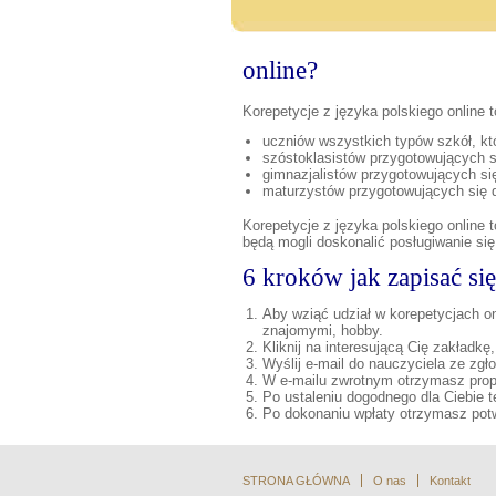
online?
Korepetycje z języka polskiego online
uczniów wszystkich typów szkół, kt
szóstoklasistów przygotowujących s
gimnazjalistów przygotowujących si
maturzystów przygotowujących się 
Korepetycje z języka polskiego online
będą mogli doskonalić posługiwanie się
6 kroków jak zapisać się
Aby wziąć udział w korepetycjach o
znajomymi, hobby.
Kliknij na interesującą Cię zakładk
Wyślij e-mail do nauczyciela ze zgł
W e-mailu zwrotnym otrzymasz pro
Po ustaleniu dogodnego dla Ciebie t
Po dokonaniu wpłaty otrzymasz potw
STRONA GŁÓWNA
O nas
Kontakt