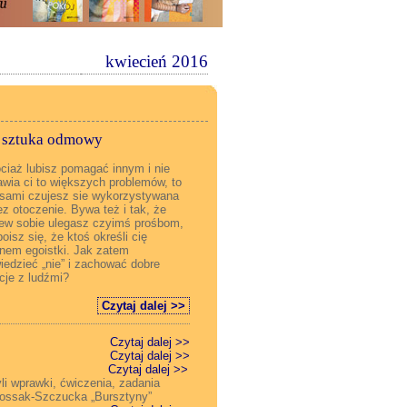
kwiecień 2016
li sztuka odmowy
ciaż lubisz pomagać innym i nie
awia ci to większych problemów, to
sami czujesz sie wykorzystywana
ez otoczenie. Bywa też i tak, że
ew sobie ulegasz czyimś prośbom,
boisz się, że ktoś określi cię
nem egoistki. Jak zatem
iedzieć „nie” i zachować dobre
acje z ludźmi?
Czytaj dalej >>
Czytaj dalej >>
Czytaj dalej >>
iedem dni”
Czytaj dalej >>
li wprawki, ćwiczenia, zadania
 Kossak-Szczucka „Bursztyny”