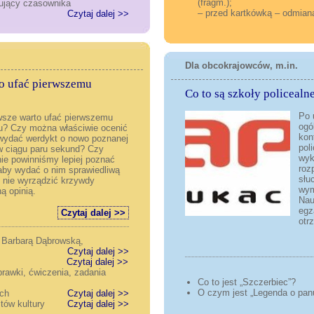
(fragm.);
mujący czasownika
– przed kartkówką – odmian
Czytaj dalej >>
Dla obcokrajowców, m.in.
rto ufać pierwszemu
Co to są szkoły policealn
Po 
sze warto ufać pierwszemu
ogó
u? Czy można właściwie ocenić
kon
wydać werdykt o nowo poznanej
pol
w ciągu paru sekund? Czy
wyk
nie powinniśmy lepiej poznać
roz
aby wydać o nim sprawiedliwą
słu
I nie wyrządzić krzywdy
wym
ą opinią.
Nau
egz
Czytaj dalej >>
otr
 Barbarą Dąbrowską,
Czytaj dalej >>
ypasie
Czytaj dalej >>
prawki, ćwiczenia, zadania
Co to jest „Szczerbiec”?
O czym jest „Legenda o pa
ich
Czytaj dalej >>
tów kultury
Czytaj dalej >>