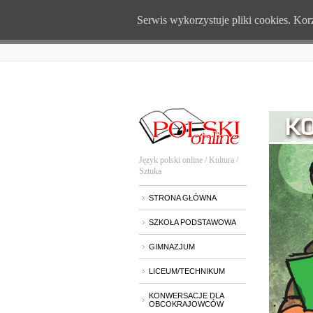
Serwis wykorzystuje pliki cookies. Ko
Język polski online / Kultura /
Sztuka
STRONA GŁÓWNA
SZKOŁA PODSTAWOWA
GIMNAZJUM
LICEUM/TECHNIKUM
KONWERSACJE DLA
OBCOKRAJOWCÓW