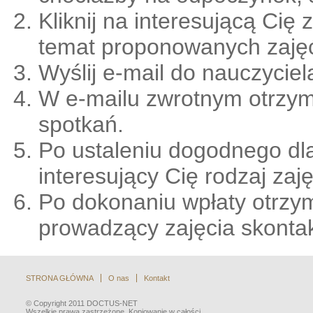
Kliknij na interesującą Cię
temat proponowanych zajęć
Wyślij e-mail do nauczycie
W e-mailu zwrotnym otrzy
spotkań.
Po ustaleniu dogodnego dla
interesujący Cię rodzaj zaję
Po dokonaniu wpłaty otrzym
prowadzący zajęcia skontak
STRONA GŁÓWNA
O nas
Kontakt
© Copyright 2011 DOCTUS-NET
Wszelkie prawa zastrzeżone. Kopiowanie w całości