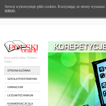
Serwis wykorzystuje pliki cookies. Korzystając ze strony wyrażas
więcej.
Język polski online / Kultura /
Sztuka
STRONA GŁÓWNA
SZKOŁA PODSTAWOWA
GIMNAZJUM
LICEUM/TECHNIKUM
KONWERSACJE DLA